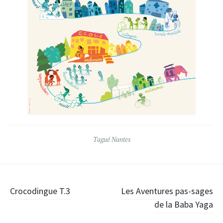
Tagué
Nantes
Navigation
Crocodingue T.3
Les Aventures pas-sages
de la Baba Yaga
des