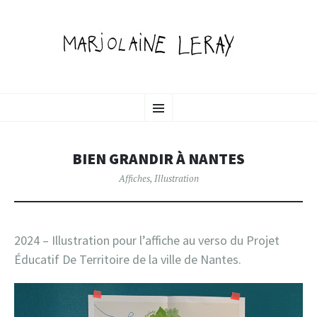
MARJOLAINE LERAY
ALLER
illustration, graphisme & animation
Menu
AU
CONTENU
PORTFOLIO
PRINCIPAL
BIEN GRANDIR À NANTES
Affiches
,
Illustration
2024 – Illustration pour l’affiche au verso du Projet
Éducatif De Territoire de la ville de Nantes.