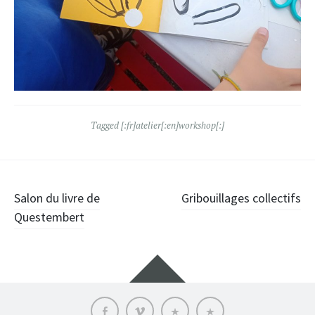
Tagged
[:fr]atelier[:en]workshop[:]
Post
Salon du livre de
Gribouillages collectifs
Questembert
navigation
Widgets
Facebook
vimeo
Who
Language:
is