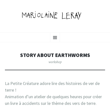
MARJOLAINE LERAY
SKIP
illustration, graphic design & motion
Menu
TO
CONTENT
PORTFOLIO
STORY ABOUT EARTHWORMS
workshop
La Petite Créature adore lire des histoires de ver de
terre !
Animation d’un atelier de quelques heures pour créer
un livre à accidents sur le thème des vers de terre.