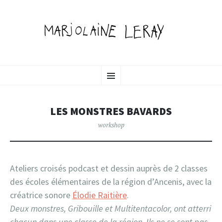
MARJOLAINE LERAY
SKIP
illustration, graphic design & motion
Menu
TO
CONTENT
PORTFOLIO
LES MONSTRES BAVARDS
workshop
Ateliers croisés podcast et dessin auprès de 2 classes
des écoles élémentaires de la région d’Ancenis, avec la
créatrice sonore
Élodie Raitière
.
Deux monstres, Gribouille et Multitentacolor, ont atterri
chacun dans une classe de la région. Ils ne se sont pas