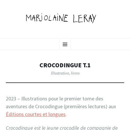
MARJOLAINE LERAY
ALLER
illustration, graphisme & animation
Menu
AU
CONTENU
PORTFOLIO
PRINCIPAL
CROCODINGUE T.1
Illustration
,
livres
2023 – Illustrations pour le premier tome des
aventures de Crocodingue (premières lectures) aux
Éditions courtes et longues
.
Crocodingue est le jeune crocodile de compagnie de