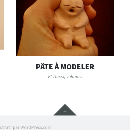
PÂTE À MODELER
Et Aussi
,
volumes
Gadgets
stratr par
WordPress.com
.