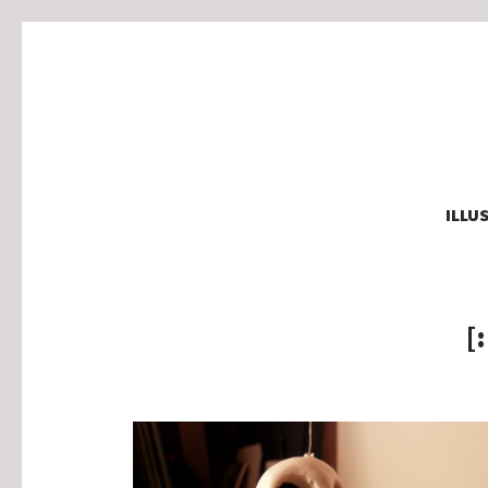
MARJOLA
ILLU
illustration, graphisme & animation
[