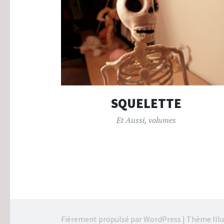
SQUELETTE
Et Aussi
,
volumes
Fièrement propulsé par WordPress
|
Thème Illu