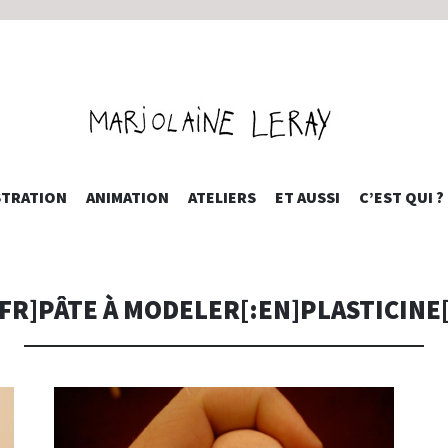
INE LERAY 
ALLER
STRATION
ANIMATION
ATELIERS
ET AUSSI
C’EST QUI ?
AU
CONTENU
PRINCIPAL
:FR]PÂTE À MODELER[:EN]PLASTICINE[