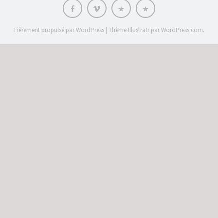
Facebook
vimeo
C’est
Langue
qui
:
?
Fièrement propulsé par WordPress
|
Thème Illustratr par
WordPress.com
.