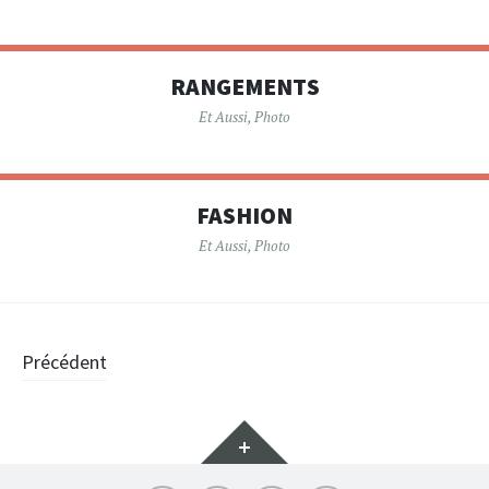
RANGEMENTS
Et Aussi
,
Photo
FASHION
Et Aussi
,
Photo
Navigation
Précédent
des
Gadgets
articles