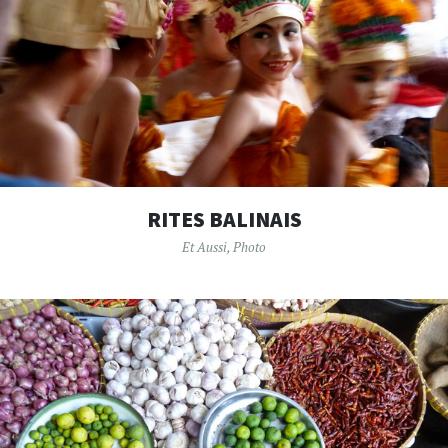
RITES BALINAIS
Et Aussi
,
Photo