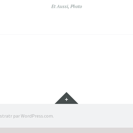
Et Aussi
,
Photo
Gadgets
stratr par
WordPress.com
.