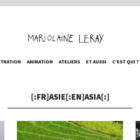
INE LERAY 
ALLER
STRATION
ANIMATION
ATELIERS
ET AUSSI
C’EST QUI ?
AU
CONTENU
PRINCIPAL
[:FR]ASIE[:EN]ASIA[:]