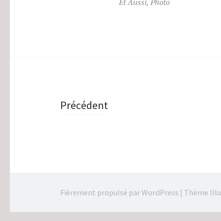
Et Aussi
,
Photo
Navigation
Précédent
des
articles
Fièrement propulsé par WordPress
|
Thème Illu