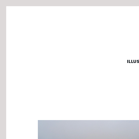
MARJOLA
ILLU
illustration, graphisme & animation