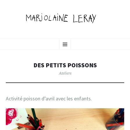
MARJOLAINE LERAY
ALLER
illustration, graphisme & animation
Menu
AU
CONTENU
PORTFOLIO
PRINCIPAL
DES PETITS POISSONS
Ateliers
Activité poisson d’avril avec les enfants.