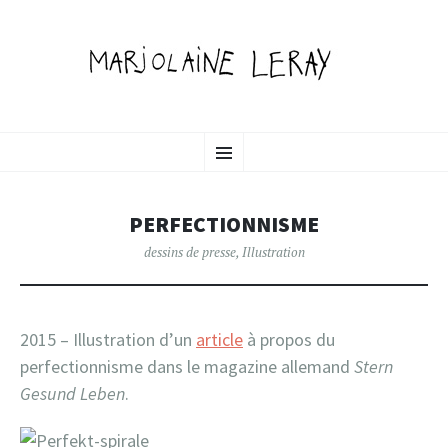
MARJOLAINE LERAY
ALLER
illustration, graphisme & animation
Menu
AU
CONTENU
PORTFOLIO
PRINCIPAL
PERFECTIONNISME
dessins de presse
,
Illustration
2015 – Illustration d’un
article
à propos du
perfectionnisme dans le magazine allemand
Stern
Gesund Leben
.