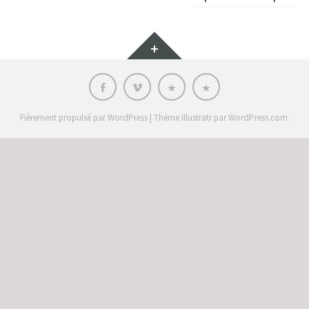
des
articles
Gadgets
Facebook
vimeo
C’est
Langue
qui
:
?
Fièrement propulsé par WordPress
|
Thème Illustratr par
WordPress.com
.