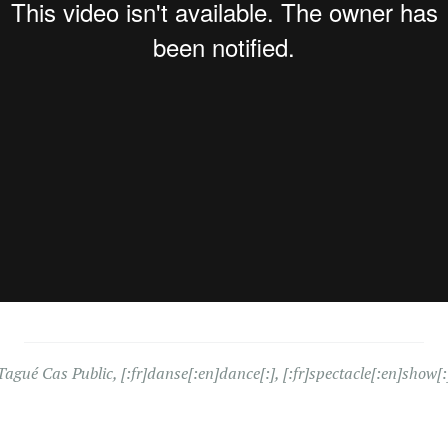
Tagué
Cas Public
,
[:fr]danse[:en]dance[:]
,
[:fr]spectacle[:en]show[: