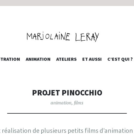
INE LERAY 
ALLER
STRATION
ANIMATION
ATELIERS
ET AUSSI
C’EST QUI ?
AU
CONTENU
PRINCIPAL
PROJET PINOCCHIO
animation
,
films
réalisation de plusieurs petits films d’animation