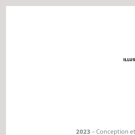
MARJOLA
ILLU
illustration, graphisme & animation
2023
– Conception et 