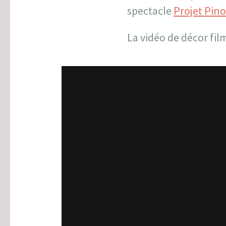
spectacle
Projet Pin
La vidéo de décor fil